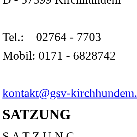
Tel.:
02764 - 7703
Mobil: 0171 - 6828742
kontakt@gsv-kirchhundem
SATZUNG
S A T Z U N G